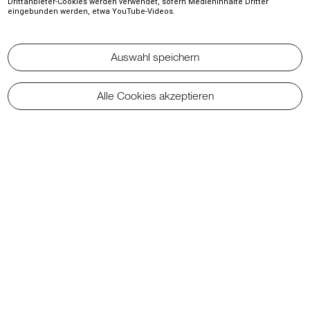
Drittanbieter-Cookies werden verwendet, sofern Medieninhalte Dritter
eingebunden werden, etwa YouTube-Videos.
Auswahl speichern
Alle Cookies akzeptieren
Widerruf der Einwilligung
Sport- und
Kulturveranstaltungen leben
von Emotionen,
Gemeinschaft und
reibungslosen Abläufen im
Hintergrund. Mit easyArena